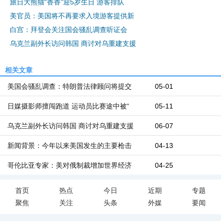
旅日大熊猫“香香”迎5岁生日 游客排队
美官员：美国将不再要求入境游客提供新
白宫：拜登会关注国会骚乱调查听证会
乌克兰副外长访问韩国 商讨对乌重建支援
相关文章
美国会骚乱调查：特朗普法律顾问将提交
05-01
日媒摄影师擅闯跑道 运动员比赛途中被“
05-11
乌克兰副外长访问韩国 商讨对乌重建支援
06-07
新闻背景：今年以来美国发生的主要枪击
04-13
哥伦比亚专家：美对俄制裁增加世界经济
04-25
首页
热点
今日
近期
专题
聚焦
关注
头条
外媒
要闻