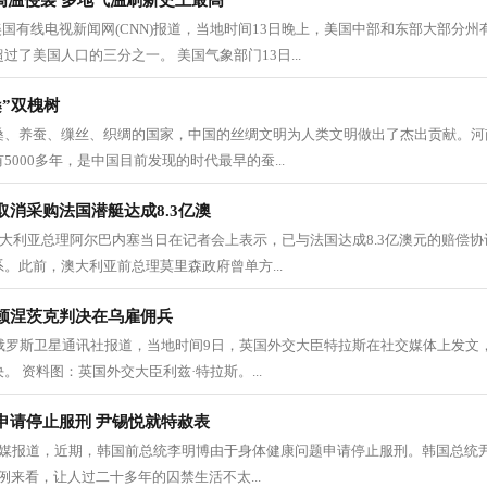
受高温侵袭 多地气温刷新史上最高
美国有线电视新闻网(CNN)报道，当地时间13日晚上，美国中部和东部大部分州有
过了美国人口的三分之一。 美国气象部门13日...
”双槐树
桑、养蚕、缫丝、织绸的国家，中国的丝绸文明为人类文明做出了杰出贡献。河
000多年，是中国目前发现的时代最早的蚕...
消采购法国潜艇达成8.3亿澳
澳大利亚总理阿尔巴内塞当日在记者会上表示，已与法国达成8.3亿澳元的赔偿
。此前，澳大利亚前总理莫里森政府曾单方...
顿涅茨克判决在乌雇佣兵
 据俄罗斯卫星通讯社报道，当地时间9日，英国外交大臣特拉斯在社交媒体上发
。 资料图：英国外交大臣利兹·特拉斯。...
申请停止服刑 尹锡悦就特赦表
合韩媒报道，近期，韩国前总统李明博由于身体健康问题申请停止服刑。韩国总统
例来看，让人过二十多年的囚禁生活不太...