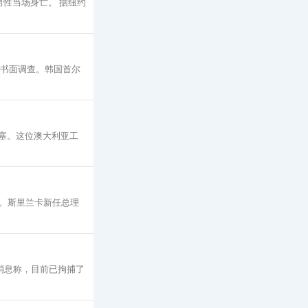
的男性当场身亡。 据纽约
开书面调查。韩国首尔
内塞。这位澳大利亚工
战。斯里兰卡新任总理
发表消息称，目前已拘捕了