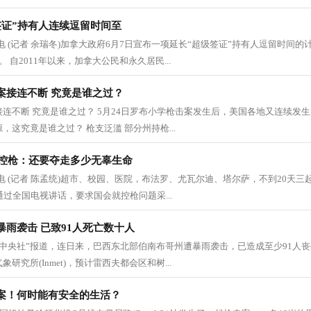
签证”持有人连续逗留时间至
日电 (记者 余瑞冬)加拿大政府6月7日宣布一项延长“超级签证”持有人逗留时间
 自2011年以来，加拿大公民和永久居民...
案接连不断 究竟是谁之过？
连不断 究竟是谁之过？ 5月24日罗布小学枪击案发生后，美国各地又连续发
，这究竟是谁之过？ 枪支泛滥 部分州持枪...
吁控枪：还要夺走多少无辜生命
日电 (记者 陈孟统)超市、校园、医院，布法罗、尤瓦尔迪、塔尔萨，不到20天
通过全国电视讲话，要求国会就控枪问题采...
雨袭击 已致91人死亡数十人
 据“中央社”报道，连日来，巴西东北部伯南布哥州遭暴雨袭击，已造成至少91人
研究所(Inmet)，预计雷西夫都会区和树...
案！何时能有安全的生活？