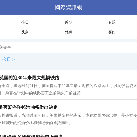
國際資訊網
今日
近期
专题
头条
外媒
要闻
今日
>
英国将迎30年来最大规模铁路
 综合报道，当地时间21日，英国将迎来30年来最大规模的铁路罢工，以抗议薪资
20日，乘客在计划中的铁路罢工之前乘火车前往英...
是否暂停联邦汽油税做出决定
 综合外媒报道，当地时间20日，美国总统拜登表示，或在本周内做出关于是否暂
对飙升的汽油价格和创纪录的通货膨胀。...