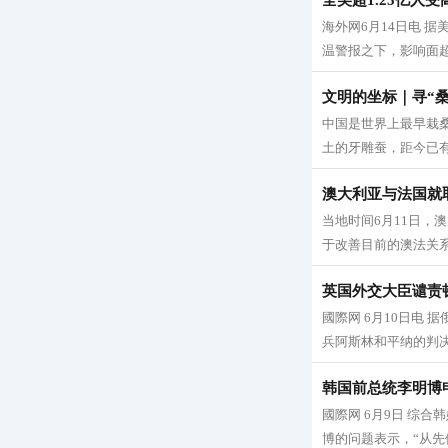
全美超1.25亿人
海外网6月14日电 据
温警报之下，影响面超
文明的坐标｜寻“桑
中国是世界上最早栽
土的牙雕蚕，距今已有5
澳大利亚与法国就取
当地时间6月11日，
于改善目前的澳法关系
英国外交大臣谴责
國際网 6月10日电
兵阿斯林和平纳的判决
韩国前总统李明博
國際网 6月9日 综
博的问题表示，“从先