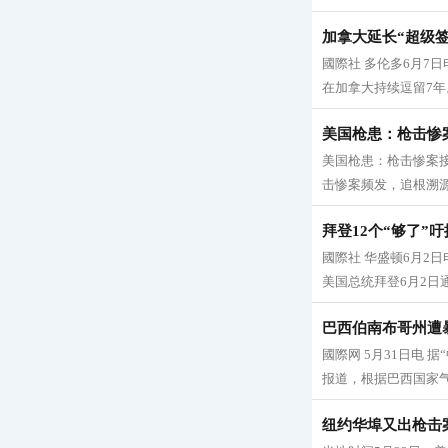
加拿大延长“超级
國際社 多伦多6月7
在加拿大持续逗留7年。
美国枪患：枪击惨
美国枪患：枪击惨案接
击惨案频发，追根溯源
拜登12个“够了”
國際社 华盛顿6月2
美国总统拜登6月2日
巴西伯南布哥州遭暴
國際网 5月31日电
报道，根据巴西国家气象
纽约华埠又出枪击