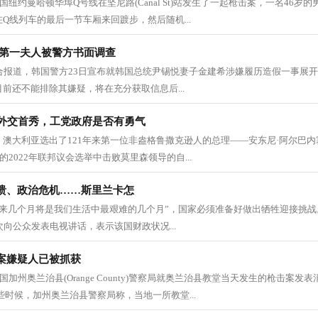
国纽约曼哈顿华埠Q号线在坚尼路(Canal St)站发生了一起枪击案，一名46岁
Q线列车的最后一节车厢来回踱步，然后随机...
国第一夫人被警方书面调查
 综合报道，韩国警方23日宣布就韩国总统尹锡悦妻子金建希涉嫌履历造假一事展
前还不能排除其嫌疑，将在充分获取信息后...
来外交首秀，工党政府是否有勇气
澳大利亚选出了121年来第一位非盎格鲁撒克逊人的总理——安东尼·阿尔巴
的2022年联邦议会选举中击败莫里森领导的自...
溃、政治危机……斯里兰卡怎
 “未来几个月将是我们生活中最艰难的几个月”，国家必须准备好做出牺牲迎接挑
次向公众发表电视讲话，表示该国财政状况...
案嫌疑人已被抓获
国加州奥兰治县(Orange County)警察局就奥兰治县教堂当天发生的枪击案
些时候，加州奥兰治县警察局称，当地一所教堂...