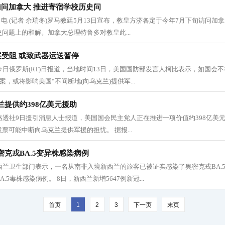
访问加拿大 推进寄宿学校历史问
3日电 (记者 余瑞冬)罗马教廷5月13日宣布，教皇方济各定于今年7月下旬访问
问题上的和解。加拿大总理特鲁多对教皇此...
案受阻 或致武器运送暂停
据今日俄罗斯(RT)日报道，当地时间13日，美国国防部发言人柯比表示，如国会不
案，或将影响美国“不间断地(向乌克兰)提供军...
提供约398亿美元援助
 据路透社9日援引消息人士报道，美国国会民主党人正在推进一项价值约398亿美
票可能中断向乌克兰提供军援的担忧。 据报...
克戎BA.5变异株感染病例
西兰卫生部门表示，一名从南非入境新西兰的旅客已被证实感染了奥密克戎BA.
.5毒株感染病例。 8日，新西兰新增5647例新冠...
首页
1
2
3
下一页
末页