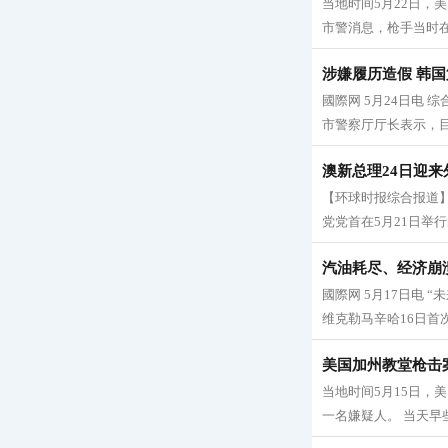
当地时间5月22日，美
市警消息，枪手当时在
涉嫌履历造假 韩
國際网 5月24日电
市警察厅厅长表示，目
澳新总理24日迎
【环球时报综合报道】
党党首在5月21日举行
汽油耗尽、经济崩
國際网 5月17日电
维克勒马辛哈16日首
美国加州教堂枪击
当地时间5月15日，美
一名嫌疑人。 当天早