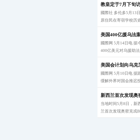
教皇定于7月下旬
國際社 多伦多5月1
原住民在寄宿学校历史
美国400亿援乌法
國際网 5月14日电 
400亿美元对乌援助法
美国会计划向乌克兰
國際网 5月10日电
缓解外界对国会推迟投
新西兰首次发现奥密
当地时间5月8日，新
兰首次发现奥密克戎BA