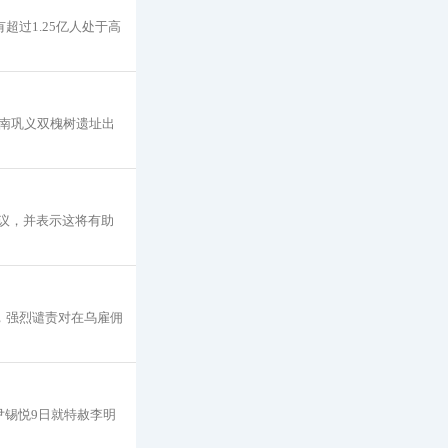
超过1.25亿人处于高
南巩义双槐树遗址出
协议，并表示这将有助
文，强烈谴责对在乌雇佣
尹锡悦9日就特赦李明