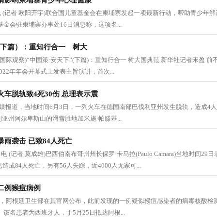
情影响柬埔寨青少年心理健康
日电 (记者 欧阳开宇)联合国儿童基金会在柬埔寨发起一项最新行动，帮助青少年
金会驻柬埔寨办事处16日消息称，这项名...
（下篇）：重知行合一 树大
(国际观察)“中国策·安天下”(下篇)：重知行合一 树大国典范 新华社记者宋盈 
22年年会开幕式上发表主旨演讲，首次...
车脱轨致4死30伤 总理表示震
据外媒报道，当地时间6月3日，一列火车在德国南部巴伐利亚州发生脱轨，造成4人
亚州阿尔卑斯山的滑雪胜地加米施-帕滕基...
雨袭击 已致84人死亡
电 (记者 莫成雄)巴西伯南布哥州州长保罗·卡马拉(Paulo Camara)当地时间
造成84人死亡，另有56人失踪，近4000人无家可...
二例猴痘病例
下午，阿根廷卫生部在其官网公布，此前发现的一例疑似猴痘感染者的病毒核酸检
该名患者为西班牙人，于5月25日抵达阿根...