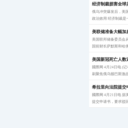
经济制裁损害全球
俄乌冲突爆发后，美
政治效用 经济制裁是一
美联储准备大幅加
美国联邦储备委员会
国前财长萨默斯和哈佛
美国新冠死亡人数
國際网 4月24日电 
刷聚焦俄乌顿巴斯激战
希拉里向法院提交
國際网 4月21日电
提交申请书，要求驳回