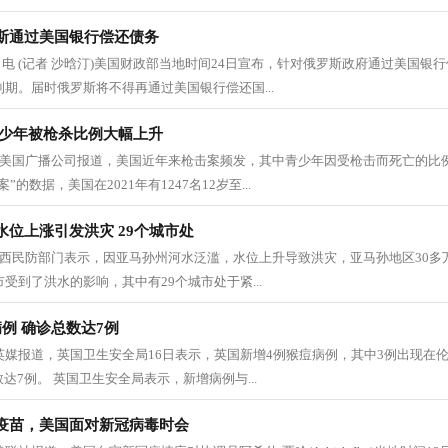
斯通过美国银行偿还债务
4日电 (记者 沙晗汀)美国财政部当地时间24日宣布，针对俄罗斯政府通过美国银
到期。届时俄罗斯将不得再通过美国银行偿还国...
青少年被枪杀比例大幅上升
据美国广播公司报道，美国近年来枪击案频发，其中青少年因受枪击而死亡的比
的数据，美国在2021年有1247名12岁至...
位上涨引发洪灾 29个城市处
巴西民防部门表示，因亚马孙州河水泛滥，水位上升导致洪灾，亚马孙地区30多
受到了洪水的影响，其中有29个城市处于紧...
例 确诊总数达7例
 据英媒报道，英国卫生安全局16日表示，英国新增4例猴痘病例，其中3例出现在
达7例。 英国卫生安全局表示，新增病例与...
疫苗，美国面对新冠病毒时会