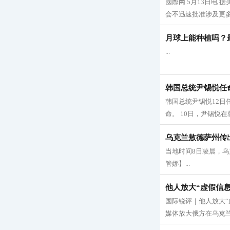
國際网 5月13日电 
会不迅速批准涉及更多
月球上能种植吗？
...
韩国总统尹锡悦任
韩国总统尹锡悦12
命。 10日，尹锡悦在
乌克兰敖德萨州传
当地时间8日凌晨，乌
管娜】...
他人放大“虚假信息
国际锐评｜他人放大“
媒体放大俄方在乌克兰