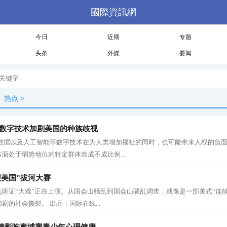
國際資訊網
今日
近期
专题
头条
外媒
要闻
热点
>
 数字技术加剧美国的种族歧视
大数据以及人工智能等数字技术在为人类增加福祉的同时，也可能带来人权的负
面处于弱势地位的特定群体造成不成比例...
裂美国”拔河大赛
听证“大戏”正在上演。从国会山骚乱到国会山骚乱调查，就像是一部美式“连
剧的社会撕裂。 出品｜国际在线...