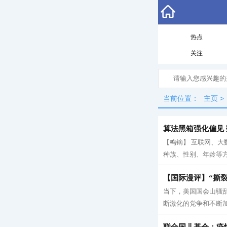
热点
关注
当前位置：
主页
>
算法黑箱强化偏见
【鸣镝】 互联网、
种族、性别、年龄等方
【国际漫评】“撕
当下，美国国会山骚乱
断激化的党争和不断加