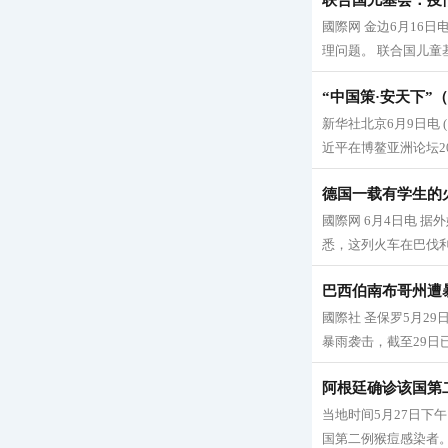
联合国儿基会：疫
國際网 金边6月16
理问题。 联合国儿童基
“中国策·安天下”
新华社北京6月9日电 
近平在博鳌亚洲论坛20
德国一载有学生的火
國際网 6月4日电 
悉，这列火车在巴伐利
巴西伯南布哥州遭暴
國際社 圣保罗5月29日
暴雨袭击，截至29日已
阿根廷确诊该国第
当地时间5月27日
国第二例猴痘感染者。 