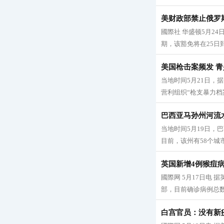
美财政部禁止俄罗
國際社 华盛顿5月2
期，该豁免将在25日
美国枪击案频发 
当地时间5月21日，
营利组织“枪支暴力档案”
巴西亚马孙州河流水
当地时间5月19日，
目前，该州有58个城市
英国新增4例猴痘病
國際网 5月17日电
部，目前确诊病例总数
白宫官员：没有新