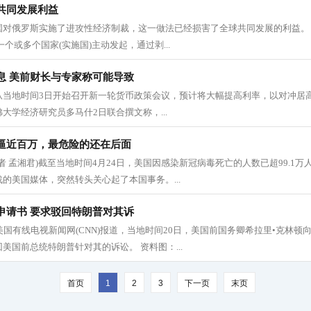
共同发展利益
国对俄罗斯实施了进攻性经济制裁，这一做法已经损害了全球共同发展的利益。
个或多个国家(实施国)主动发起，通过剥...
息 美前财长与专家称可能导致
从当地时间3日开始召开新一轮货币政策会议，预计将大幅提高利率，以对冲居
大学经济研究员多马什2日联合撰文称，...
逼近百万，最危险的还在后面
(记者 孟湘君)截至当地时间4月24日，美国因感染新冠病毒死亡的人数已超99.1
的美国媒体，突然转头关心起了本国事务。...
申请书 要求驳回特朗普对其诉
 据美国有线电视新闻网(CNN)报道，当地时间20日，美国前国务卿希拉里•克林
美国前总统特朗普针对其的诉讼。 资料图：...
首页
1
2
3
下一页
末页