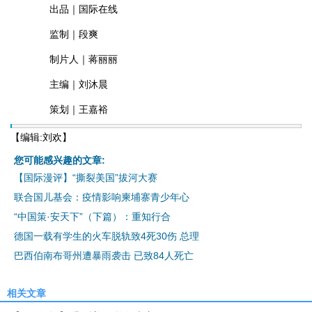
出品｜国际在线
监制｜段爽
制片人｜蒋丽丽
主编｜刘沐晨
策划｜王嘉裕
【编辑:刘欢】
您可能感兴趣的文章:
【国际漫评】“撕裂美国”拔河大赛
联合国儿基会：疫情影响柬埔寨青少年心
“中国策·安天下”（下篇）：重知行合
德国一载有学生的火车脱轨致4死30伤 总理
巴西伯南布哥州遭暴雨袭击 已致84人死亡
相关文章