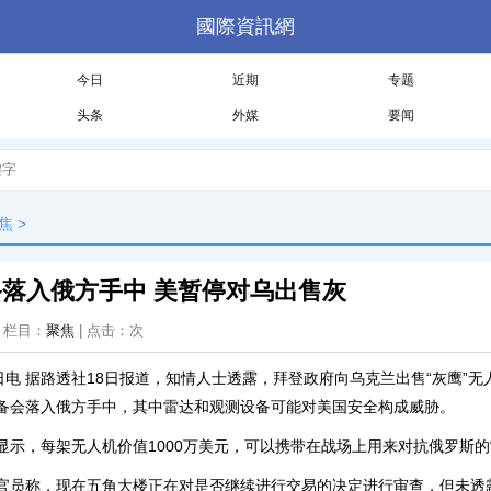
國際資訊網
今日
近期
专题
头条
外媒
要闻
焦
>
落入俄方手中 美暂停对乌出售灰
 | 栏目：
聚焦
| 点击：
次
8日电 据路透社18日报道，知情人士透露，拜登政府向乌克兰出售“灰鹰”
备会落入俄方手中，其中雷达和观测设备可能对美国安全构成威胁。
，每架无人机价值1000万美元，可以携带在战场上用来对抗俄罗斯的“
称，现在五角大楼正在对是否继续进行交易的决定进行审查，但未透