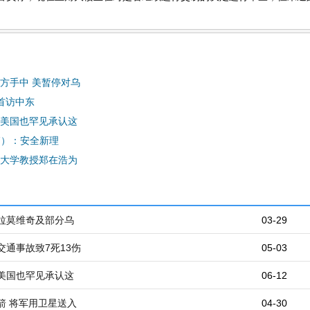
方手中 美暂停对乌
首访中东
美国也罕见承认这
篇）：安全新理
大学教授郑在浩为
拉莫维奇及部分乌
03-29
通事故致7死13伤
05-03
美国也罕见承认这
06-12
箭 将军用卫星送入
04-30